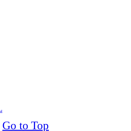
ты
Go to Top