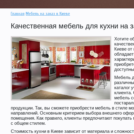
Главная
Мебель на заказ в Киеве
Качественная мебель для кухни на з
Хотите о
качестве
Киеве от
обладает
характер
приобрет
доступны
Мебель д
различны
каталог 
клиента.
мебель с
постарал
продукции. Так, вы сможете приобрести мебель в стиле мод
направлений. Основным критерием выбора внешнего офор
помещения. Как правило, клиенты предпочитают покупать 
с общем стилем.
Стоимость кухни в Киеве зависит от материала и сложност