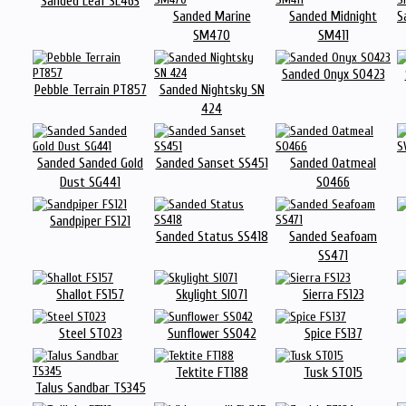
Sanded Leaf SL463
Sanded Marine
Sanded Midnight
S
SM470
SM411
Sanded Onyx SO423
Pebble Terrain PT857
Sanded Nightsky SN
424
Sanded Sanded Gold
Sanded Sanset SS451
Sanded Oatmeal
Dust SG441
SO466
Sandpiper FS121
Sanded Status SS418
Sanded Seafoam
SS471
Shallot FS157
Skylight SI071
Sierra FS123
Steel ST023
Sunflower SS042
Spice FS137
Tektite FT188
Tusk ST015
Talus Sandbar TS345