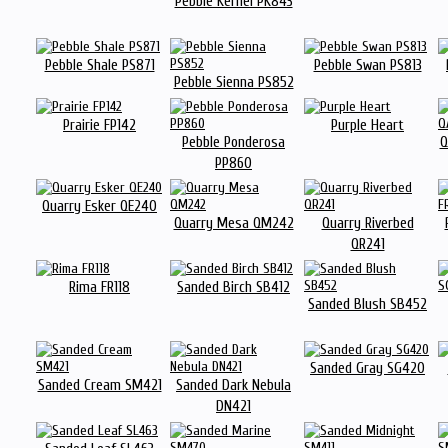
Pebble Kernel PK843
Pebble Shale PS871
Pebble Swan PS813
Pebble Sienna PS852
Prairie FP142
Purple Heart
Pebble Ponderosa
Q
PP860
Quarry Esker QE240
Quarry Mesa QM242
Quarry Riverbed
QR241
Rima FR118
Sanded Birch SB412
Sanded Blush SB452
Sanded Gray SG420
Sanded Cream SM421
Sanded Dark Nebula
DN421