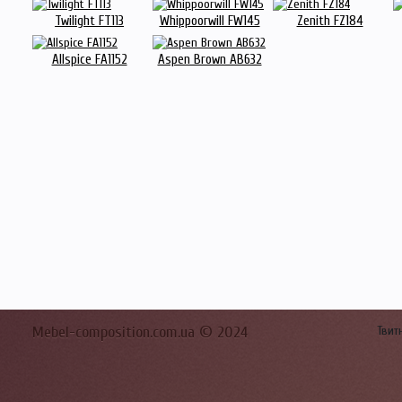
Twilight FT113
Whippoorwill FW145
Zenith FZ184
Allspice FA1152
Aspen Brown AB632
Mebel-composition.com.ua © 2024
Твит