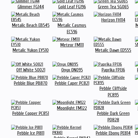
Glimmer FG144
Gold Leaf FG196
Green Tea SG065
Horizon FH114
Metalic Beach EB545
Metalic Casmos
M
EC596
Meteor FM111
Metalic Yukon EY510
Metalic Dawn ED555
Off White SO021
Onyx ON095
Paprika FP136
Pebble Blue PB870
Pebble Caper PC821
Pebble Cliffside
PC895
Moonlight FM122
Pebble Copper PC851
Pebble Dark Green
PD828
Pebble Ice PI811
Pebble Ebony PE814