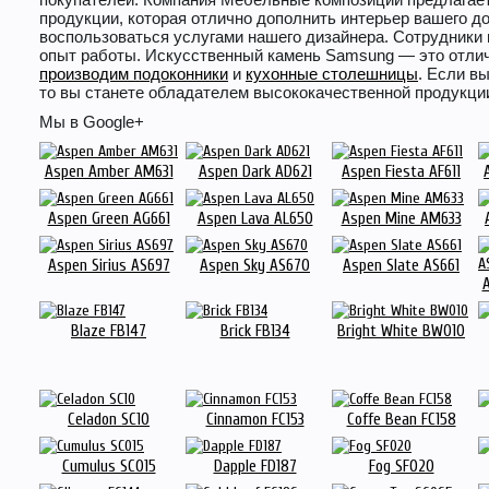
продукции, которая отлично дополнить интерьер вашего д
воспользоваться услугами нашего дизайнера. Сотрудники
опыт работы. Искусственный камень Samsung — это отлич
производим подоконники
и
кухонные столешницы
. Если в
то вы станете обладателем высококачественной продукции,
Мы в Google+
Aspen Amber AM631
Aspen Dark AD621
Aspen Fiesta AF611
Aspen Green AG661
Aspen Lava AL650
Aspen Mine AM633
Aspen Sirius AS697
Aspen Sky AS670
Aspen Slate AS661
Blaze FB147
Brick FB134
Bright White BW010
Celadon SC10
Cinnamon FC153
Coffe Bean FC158
Cumulus SC015
Dapple FD187
Fog SF020