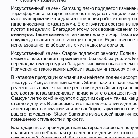
стойкий к воздействию.
Искусственный камень Samsung легко поддается изменен
термоформинга, которая позволяет придавать изделию ж
материал применяется для изготовления рабочих поверхн
гигиеническими показателями. Его структура состоит из пл
пустот в изделиях. Благодаря этому риск возникновения г
минимума. Также камень отталкивает влагу и жир. Такой ма
покупки дополнительных моющих средств. Единственное т
использование не абразивных чистящих материалов.
Искусственный камень Старон подлежит ремонту. Если вы
сможете восстановить прежний вид без особых усилий. Бо
перепадам температур и обладает высоким показателем с
Применение такого камня добавит вашему интерьеру стиль
В каталоге продукции компании вы найдете полный ассорт
текстуры. Искусственный камень Staron насчитывает около
реализовать самые смелые решения в дизайн интерьере 
все достоинства материала и применяют его для достижен
Самсунг легко комбинируется с другим сырьем таким, как 
стекло и другие. В зависимости от ваших желаний изделие
акцентировать внимание или же наоборот, гармонично соч
вашего помещения. Staron Samsung из-за своей практично
помещению стильности и яркости.
Благодаря всем преимуществам материал завоевал популя
сравнительно небольшая цена делает изделия из этого с
покупателей. Компания Мебельные композиции предлагае